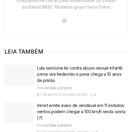
Graduanda em Letras pela Universidade do Estado
da Bahia(UNEB). Redatora grupo Sena Online
LEIA TAMBÉM
Lula sanciona lei contra abuso sexual infantil:
crime vira hediondo e pena chega a 10 anos
de prisão
POR
FATIMA AZEVEDO
7 DE AGOSTO DE 2026, 13:03H
0
Inmet emite aviso de vendaval em 11 estados:
ventos podem chegar a 100 km/h nesta sexta
(7)
POR
FATIMA AZEVEDO
7 DE AGOSTO DE 2026, 09:08H
0