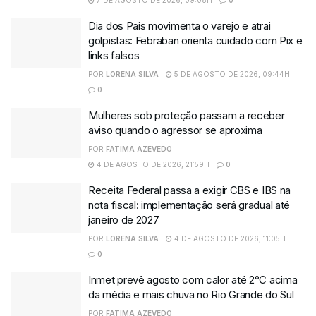
Dia dos Pais movimenta o varejo e atrai
golpistas: Febraban orienta cuidado com Pix e
links falsos
POR
LORENA SILVA
5 DE AGOSTO DE 2026, 09:44H
0
Mulheres sob proteção passam a receber
aviso quando o agressor se aproxima
POR
FATIMA AZEVEDO
4 DE AGOSTO DE 2026, 21:59H
0
Receita Federal passa a exigir CBS e IBS na
nota fiscal: implementação será gradual até
janeiro de 2027
POR
LORENA SILVA
4 DE AGOSTO DE 2026, 11:05H
0
Inmet prevê agosto com calor até 2°C acima
da média e mais chuva no Rio Grande do Sul
POR
FATIMA AZEVEDO