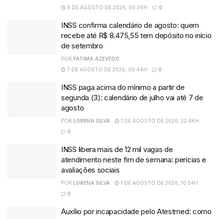
8 DE AGOSTO DE 2026, 09:04H
0
INSS confirma calendário de agosto: quem
recebe até R$ 8.475,55 tem depósito no início
de setembro
POR
FATIMA AZEVEDO
7 DE AGOSTO DE 2026, 09:44H
0
INSS paga acima do mínimo a partir de
segunda (3): calendário de julho vai até 7 de
agosto
POR
LORENA SILVA
1 DE AGOSTO DE 2026, 22:44H
0
INSS libera mais de 12 mil vagas de
atendimento neste fim de semana: perícias e
avaliações sociais
POR
LORENA SILVA
1 DE AGOSTO DE 2026, 10:54H
0
Auxílio por incapacidade pelo Atestmed: como