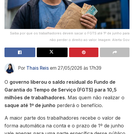
Saiba por que os trabalhadores devem sacar o FGTS até 1º de junho para
não perder o direito ao valor. Imagem: Alerta Gov
Por
Thais Reis
em 27/05/2026 às 17h39
O
governo liberou o saldo residual do Fundo de
Garantia do Tempo de Serviço (FGTS) para 10,5
milhões de trabalhadores
. Mas quem não realizar o
saque até 1º de junho
perderá o benefício.
A maior parte dos trabalhadores recebe o valor de
forma automática na conta e o prazo de 1º de junho
vale apenas para uma parte específica desse público.