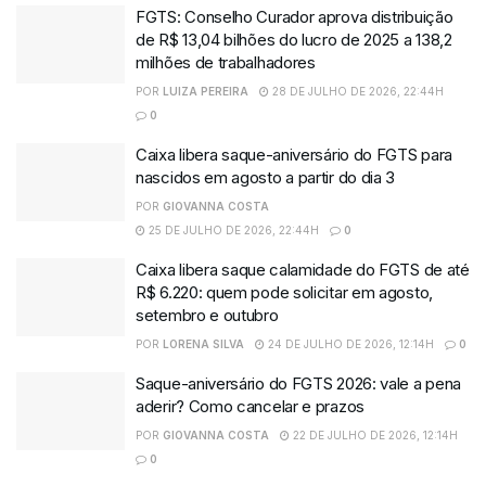
FGTS: Conselho Curador aprova distribuição
de R$ 13,04 bilhões do lucro de 2025 a 138,2
milhões de trabalhadores
POR
LUIZA PEREIRA
28 DE JULHO DE 2026, 22:44H
0
Caixa libera saque-aniversário do FGTS para
nascidos em agosto a partir do dia 3
POR
GIOVANNA COSTA
25 DE JULHO DE 2026, 22:44H
0
Caixa libera saque calamidade do FGTS de até
R$ 6.220: quem pode solicitar em agosto,
setembro e outubro
POR
LORENA SILVA
24 DE JULHO DE 2026, 12:14H
0
Saque-aniversário do FGTS 2026: vale a pena
aderir? Como cancelar e prazos
POR
GIOVANNA COSTA
22 DE JULHO DE 2026, 12:14H
0