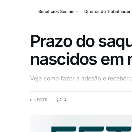
Benefícios Sociais
Direitos do Trabalhador
Prazo do saqu
nascidos em m
Veja como fazer a adesão e receber 
0
em
FGTS