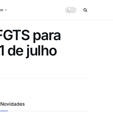
os
 FGTS para
 de julho
Novidades