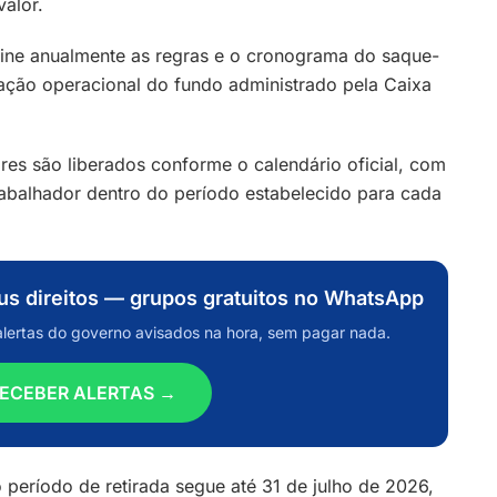
valor.
ne anualmente as regras e o cronograma do saque-
ação operacional do fundo administrado pela Caixa
res são liberados conforme o calendário oficial, com
rabalhador dentro do período estabelecido para cada
eus direitos — grupos gratuitos no WhatsApp
alertas do governo avisados na hora, sem pagar nada.
ECEBER ALERTAS →
período de retirada segue até 31 de julho de 2026,