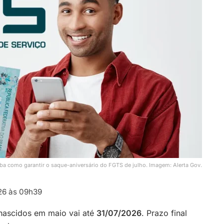
ba como garantir o saque-aniversário do FGTS de julho. Imagem: Alerta Gov.
6 às 09h39
nascidos em maio vai até
31/07/2026
. Prazo final