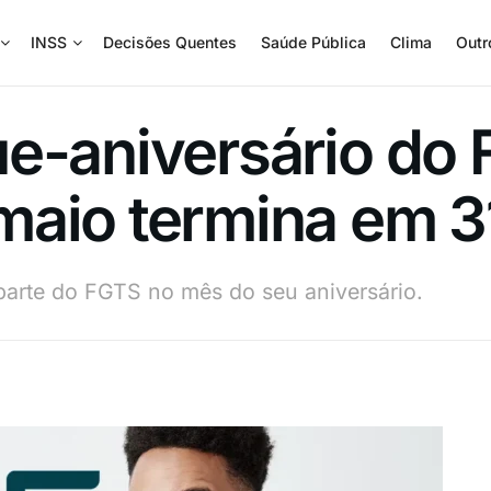
INSS
Decisões Quentes
Saúde Pública
Clima
Outr
e-aniversário do
aio termina em 31
parte do FGTS no mês do seu aniversário.