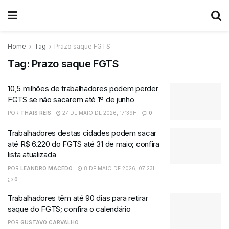
Home
Tag
Prazo saque FGTS
Tag:
Prazo saque FGTS
10,5 milhões de trabalhadores podem perder
FGTS se não sacarem até 1º de junho
POR
THAIS REIS
27 DE MAIO DE 2026, 17:39H
0
Trabalhadores destas cidades podem sacar
até R$ 6.220 do FGTS até 31 de maio; confira
lista atualizada
POR
LEANDRO MACEDO
8 DE MAIO DE 2026, 07:23H
0
Trabalhadores têm até 90 dias para retirar
saque do FGTS; confira o calendário
POR
GUSTAVO CARVALHO