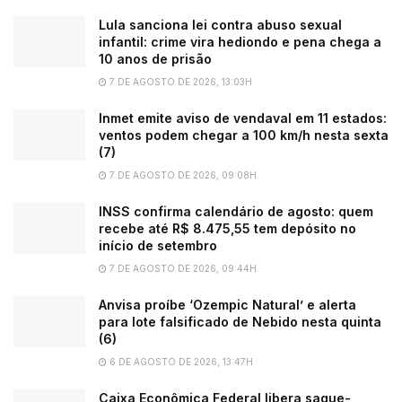
Lula sanciona lei contra abuso sexual
infantil: crime vira hediondo e pena chega a
10 anos de prisão
7 DE AGOSTO DE 2026, 13:03H
Inmet emite aviso de vendaval em 11 estados:
ventos podem chegar a 100 km/h nesta sexta
(7)
7 DE AGOSTO DE 2026, 09:08H
INSS confirma calendário de agosto: quem
recebe até R$ 8.475,55 tem depósito no
início de setembro
7 DE AGOSTO DE 2026, 09:44H
Anvisa proíbe ‘Ozempic Natural’ e alerta
para lote falsificado de Nebido nesta quinta
(6)
6 DE AGOSTO DE 2026, 13:47H
Caixa Econômica Federal libera saque-