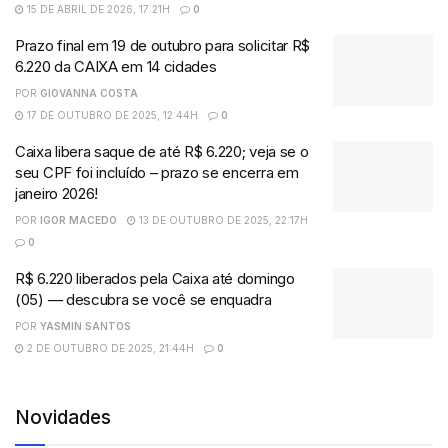
15 DE ABRIL DE 2026, 17:21H
0
Prazo final em 19 de outubro para solicitar R$
6.220 da CAIXA em 14 cidades
POR
GIOVANNA COSTA
17 DE OUTUBRO DE 2025, 12:44H
0
Caixa libera saque de até R$ 6.220; veja se o
seu CPF foi incluído – prazo se encerra em
janeiro 2026!
POR
IGOR MACEDO
13 DE OUTUBRO DE 2025, 22:17H
0
R$ 6.220 liberados pela Caixa até domingo
(05) — descubra se você se enquadra
POR
YASMIN SANTOS
2 DE OUTUBRO DE 2025, 21:44H
0
Novidades