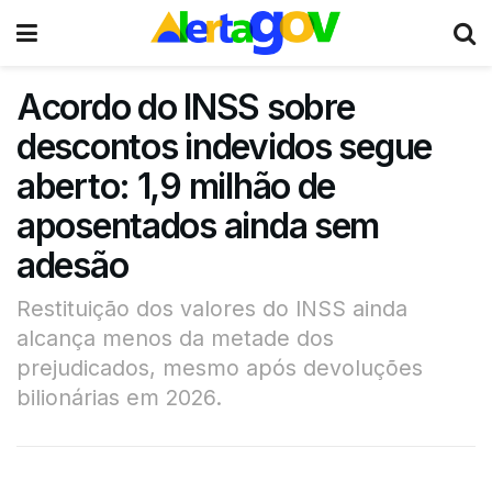
Acordo do INSS sobre
descontos indevidos segue
aberto: 1,9 milhão de
aposentados ainda sem
adesão
Restituição dos valores do INSS ainda
alcança menos da metade dos
prejudicados, mesmo após devoluções
bilionárias em 2026.