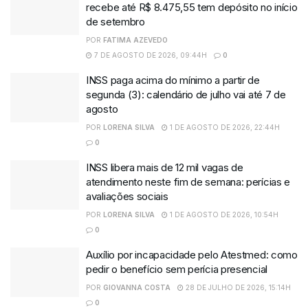
recebe até R$ 8.475,55 tem depósito no início
de setembro
POR
FATIMA AZEVEDO
7 DE AGOSTO DE 2026, 09:44H
0
INSS paga acima do mínimo a partir de
segunda (3): calendário de julho vai até 7 de
agosto
POR
LORENA SILVA
1 DE AGOSTO DE 2026, 22:44H
0
INSS libera mais de 12 mil vagas de
atendimento neste fim de semana: perícias e
avaliações sociais
POR
LORENA SILVA
1 DE AGOSTO DE 2026, 10:54H
0
Auxílio por incapacidade pelo Atestmed: como
pedir o benefício sem perícia presencial
POR
GIOVANNA COSTA
28 DE JULHO DE 2026, 15:14H
0