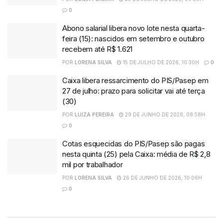
0
Abono salarial libera novo lote nesta quarta-
feira (15): nascidos em setembro e outubro
recebem até R$ 1.621
POR
LORENA SILVA
15 DE JULHO DE 2026, 10:30H
0
Caixa libera ressarcimento do PIS/Pasep em
27 de julho: prazo para solicitar vai até terça
(30)
POR
LUIZA PEREIRA
29 DE JUNHO DE 2026, 08:58H
0
Cotas esquecidas do PIS/Pasep são pagas
nesta quinta (25) pela Caixa: média de R$ 2,8
mil por trabalhador
POR
LORENA SILVA
26 DE JUNHO DE 2026, 10:06H
0