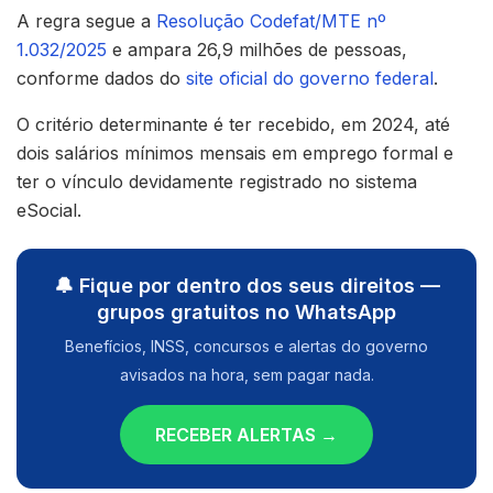
A regra segue a
Resolução Codefat/MTE nº
1.032/2025
e ampara 26,9 milhões de pessoas,
conforme dados do
site oficial do governo federal
.
O critério determinante é ter recebido, em 2024, até
dois salários mínimos mensais em emprego formal e
ter o vínculo devidamente registrado no sistema
eSocial.
🔔 Fique por dentro dos seus direitos —
grupos gratuitos no WhatsApp
Benefícios, INSS, concursos e alertas do governo
avisados na hora, sem pagar nada.
RECEBER ALERTAS →