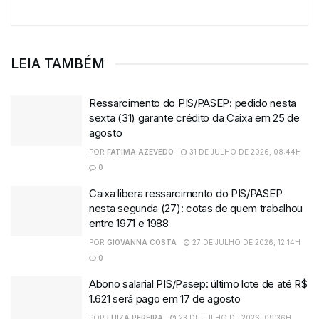
LEIA TAMBÉM
Ressarcimento do PIS/PASEP: pedido nesta
sexta (31) garante crédito da Caixa em 25 de
agosto
POR
FATIMA AZEVEDO
31 DE JULHO DE 2026, 08:44H
0
Caixa libera ressarcimento do PIS/PASEP
nesta segunda (27): cotas de quem trabalhou
entre 1971 e 1988
POR
GIOVANNA COSTA
27 DE JULHO DE 2026, 12:14H
0
Abono salarial PIS/Pasep: último lote de até R$
1.621 será pago em 17 de agosto
POR
LUIZA PEREIRA
23 DE JULHO DE 2026, 09:36H