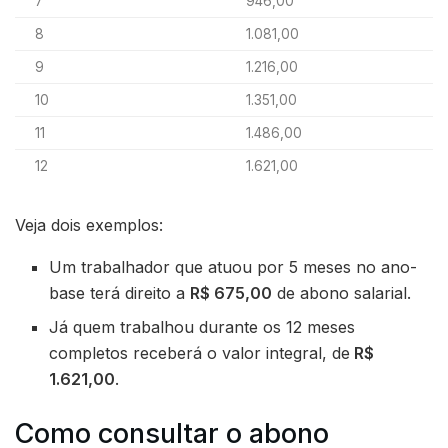
7
946,00
8
1.081,00
9
1.216,00
10
1.351,00
11
1.486,00
12
1.621,00
Veja dois exemplos:
Um trabalhador que atuou por 5 meses no ano-
base terá direito a
R$ 675,00
de abono salarial.
Já quem trabalhou durante os 12 meses
completos receberá o valor integral, de
R$
1.621,00
.
Como consultar o abono