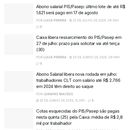
Abono salarial PIS/Pasep: último lote de até R$
1.621 será pago em 17 de agosto
POR
LUIZA PEREIRA
23 DE JULHO DE 2026, 09:36H
0
Caixa libera ressarcimento do PIS/Pasep em
27 de julho: prazo para solicitar vai até terça
(30)
POR
LUIZA PEREIRA
29 DE JUNHO DE 2026, 08:58H
0
Abono Salarial libera nova rodada em julho:
trabalhadores CLT com salário até R$ 2.766
em 2024 têm direito ao saque
POR
LEANDRO MACEDO
25 DE JUNHO DE 2026, 12:39H
0
Cotas esquecidas do PIS/Pasep são pagas
nesta quinta (25) pela Caixa: média de R$ 2,8
mil por trabalhador