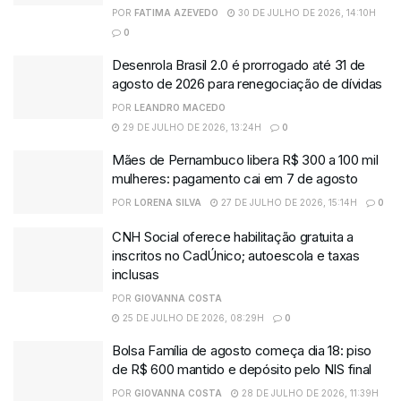
POR
FATIMA AZEVEDO
30 DE JULHO DE 2026, 14:10H
0
Desenrola Brasil 2.0 é prorrogado até 31 de
agosto de 2026 para renegociação de dívidas
POR
LEANDRO MACEDO
29 DE JULHO DE 2026, 13:24H
0
Mães de Pernambuco libera R$ 300 a 100 mil
mulheres: pagamento cai em 7 de agosto
POR
LORENA SILVA
27 DE JULHO DE 2026, 15:14H
0
CNH Social oferece habilitação gratuita a
inscritos no CadÚnico; autoescola e taxas
inclusas
POR
GIOVANNA COSTA
25 DE JULHO DE 2026, 08:29H
0
Bolsa Família de agosto começa dia 18: piso
de R$ 600 mantido e depósito pelo NIS final
POR
GIOVANNA COSTA
28 DE JULHO DE 2026, 11:39H