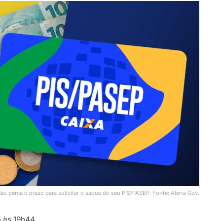
ão perca o prazo para solicitar o saque do seu PIS/PASEP. Fonte: Alerta Gov.
 às 19h44