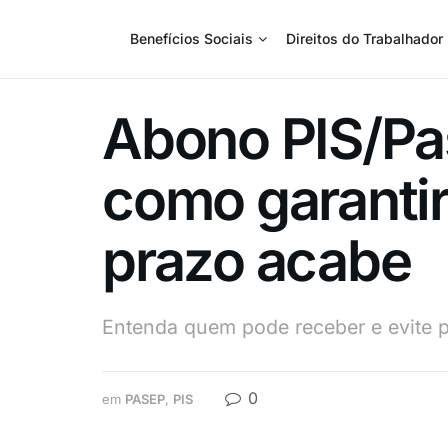
Benefícios Sociais
Direitos do Trabalhador
Abono PIS/Pas
como garanti
prazo acabe
Entenda quem pode receber e evite p
0
em
PASEP
,
PIS