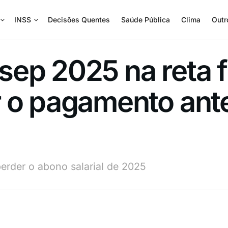
INSS
Decisões Quentes
Saúde Pública
Clima
Outr
ep 2025 na reta fi
r o pagamento ant
erder o abono salarial de 2025