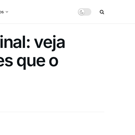
os
nal: veja
es que o