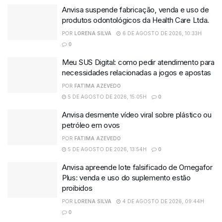
Anvisa suspende fabricação, venda e uso de
produtos odontológicos da Health Care Ltda.
POR
LORENA SILVA
6 DE AGOSTO DE 2026, 10:33H
0
Meu SUS Digital: como pedir atendimento para
necessidades relacionadas a jogos e apostas
POR
FATIMA AZEVEDO
5 DE AGOSTO DE 2026, 15:05H
0
Anvisa desmente vídeo viral sobre plástico ou
petróleo em ovos
POR
FATIMA AZEVEDO
5 DE AGOSTO DE 2026, 13:54H
0
Anvisa apreende lote falsificado de Omegafor
Plus: venda e uso do suplemento estão
proibidos
POR
LORENA SILVA
4 DE AGOSTO DE 2026, 09:44H
0