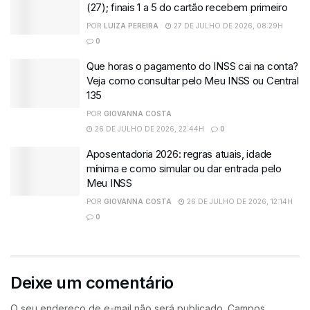
(27); finais 1 a 5 do cartão recebem primeiro
POR
LUIZA PEREIRA
27 DE JULHO DE 2026, 08:29H
0
Que horas o pagamento do INSS cai na conta?
Veja como consultar pelo Meu INSS ou Central
135
POR
GIOVANNA COSTA
26 DE JULHO DE 2026, 22:44H
0
Aposentadoria 2026: regras atuais, idade
mínima e como simular ou dar entrada pelo
Meu INSS
POR
GIOVANNA COSTA
26 DE JULHO DE 2026, 12:14H
0
Deixe um comentário
O seu endereço de e-mail não será publicado.
Campos