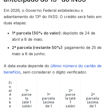
Em 2026, o Governo Federal estabeleceu o
adiantamento do 13º do INSS. O crédito será feito em
duas etapas:
1ª parcela (50% do valor):
depósito de 24 de
abril a 8 de maio.
2ª parcela (restante 50%):
pagamento de 25 de
maio a 8 de junho.
A data exata depende do
último número do cartão de
benefício
, sem considerar o dígito verificador.
Fi
n
al
1ª
2ª
d
parce
1ª
parce
2ª
o
la
parcela
la (até
parcela
b
(até 1
(acima
1
(acima
e
salári
de 1
salári
de 1