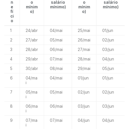
n
o
salário
o
salário
e
mínim
mínimo)
mínim
mínimo)
fí
o)
o)
ci
o
1
24/abr
04/mai
25/mai
01/jun
2
27/abr
05/mai
26/mai
02/jun
3
28/abr
06/mai
27/mai
03/jun
4
29/abr
07/mai
28/mai
04/jun
5
30/abr
08/mai
29/mai
05/jun
6
04/ma
04/mai
01/jun
01/jun
i
7
05/ma
05/mai
02/jun
02/jun
i
8
06/ma
06/mai
03/jun
03/jun
i
9
07/ma
07/mai
04/jun
04/jun
i