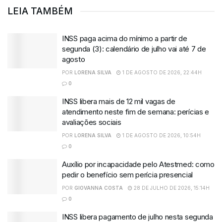
LEIA TAMBÉM
INSS paga acima do mínimo a partir de
segunda (3): calendário de julho vai até 7 de
agosto
POR
LORENA SILVA
1 DE AGOSTO DE 2026, 22:44H
0
INSS libera mais de 12 mil vagas de
atendimento neste fim de semana: perícias e
avaliações sociais
POR
LORENA SILVA
1 DE AGOSTO DE 2026, 10:54H
0
Auxílio por incapacidade pelo Atestmed: como
pedir o benefício sem perícia presencial
POR
GIOVANNA COSTA
28 DE JULHO DE 2026, 15:14H
0
INSS libera pagamento de julho nesta segunda