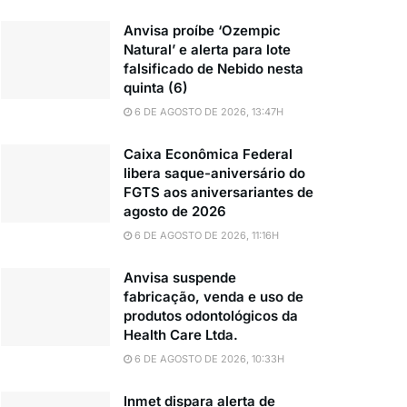
Anvisa proíbe ‘Ozempic
Natural’ e alerta para lote
falsificado de Nebido nesta
quinta (6)
6 DE AGOSTO DE 2026, 13:47H
Caixa Econômica Federal
libera saque-aniversário do
FGTS aos aniversariantes de
agosto de 2026
6 DE AGOSTO DE 2026, 11:16H
Anvisa suspende
fabricação, venda e uso de
produtos odontológicos da
Health Care Ltda.
6 DE AGOSTO DE 2026, 10:33H
Inmet dispara alerta de