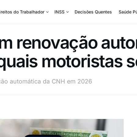
ireitos do Trabalhador
INSS
Decisões Quentes
Saúde Pú
 renovação auto
a quais motoristas
ação automática da CNH em 2026