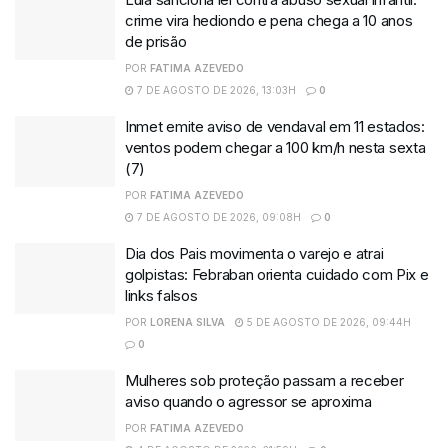
crime vira hediondo e pena chega a 10 anos
de prisão
POR
FATIMA AZEVEDO
7 DE AGOSTO DE 2026, 13:03H
0
Inmet emite aviso de vendaval em 11 estados:
ventos podem chegar a 100 km/h nesta sexta
(7)
POR
FATIMA AZEVEDO
7 DE AGOSTO DE 2026, 09:08H
0
Dia dos Pais movimenta o varejo e atrai
golpistas: Febraban orienta cuidado com Pix e
links falsos
POR
LORENA SILVA
5 DE AGOSTO DE 2026, 09:44H
0
Mulheres sob proteção passam a receber
aviso quando o agressor se aproxima
POR
FATIMA AZEVEDO