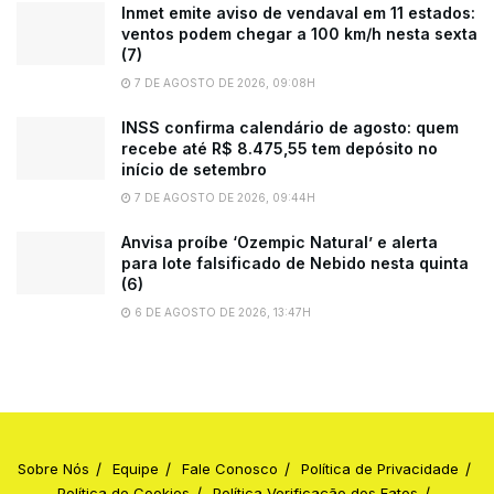
Inmet emite aviso de vendaval em 11 estados:
ventos podem chegar a 100 km/h nesta sexta
(7)
7 DE AGOSTO DE 2026, 09:08H
INSS confirma calendário de agosto: quem
recebe até R$ 8.475,55 tem depósito no
início de setembro
7 DE AGOSTO DE 2026, 09:44H
Anvisa proíbe ‘Ozempic Natural’ e alerta
para lote falsificado de Nebido nesta quinta
(6)
6 DE AGOSTO DE 2026, 13:47H
Sobre Nós
Equipe
Fale Conosco
Política de Privacidade
Política de Cookies
Política Verificação dos Fatos