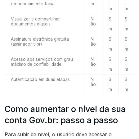
reconhecimento facial
m
i
i
m
m
Visualizar e compartilhar
N
S
S
documentos digitais
ão
i
i
m
m
Assinatura eletrônica gratuita
N
S
S
(assinador.iti.br)
ão
i
i
m
m
Acesso aos serviços com grau
N
S
S
máximo de confiabilidade
ão
i
i
m
m
Autenticação em duas etapas
N
S
S
ão
i
i
m
m
Como aumentar o nível da sua
conta Gov.br: passo a passo
Para subir de nível, o usuário deve acessar o