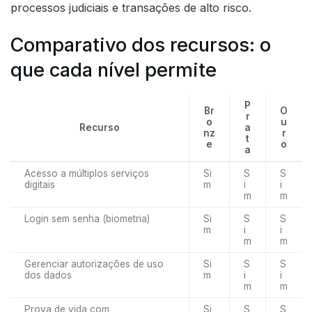
processos judiciais e transações de alto risco.
Comparativo dos recursos: o
que cada nível permite
P
Br
O
r
o
u
Recurso
a
nz
r
t
e
o
a
Acesso a múltiplos serviços
Si
S
S
digitais
m
i
i
m
m
Login sem senha (biometria)
Si
S
S
m
i
i
m
m
Gerenciar autorizações de uso
Si
S
S
dos dados
m
i
i
m
m
Prova de vida com
Si
S
S