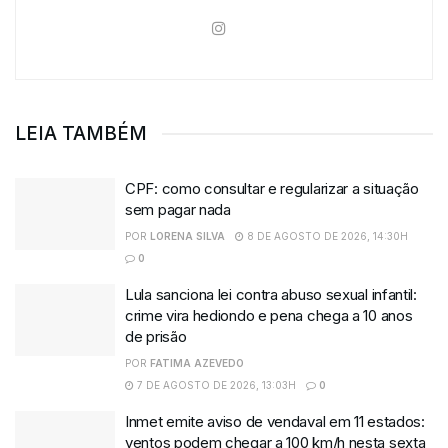
LEIA TAMBÉM
CPF: como consultar e regularizar a situação
sem pagar nada
POR
LORENA SILVA
8 DE AGOSTO DE 2026, 14:30H
0
Lula sanciona lei contra abuso sexual infantil:
crime vira hediondo e pena chega a 10 anos
de prisão
POR
FATIMA AZEVEDO
7 DE AGOSTO DE 2026, 13:03H
0
Inmet emite aviso de vendaval em 11 estados:
ventos podem chegar a 100 km/h nesta sexta