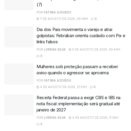
(7)
POR
FATIMA AZEVEDO
7 DE AGOSTO DE 2026, 09:08H
0
Dia dos Pais movimenta o varejo e atrai
golpistas: Febraban orienta cuidado com Pix e
links falsos
POR
LORENA SILVA
5 DE AGOSTO DE 2026, 09:44H
0
Mulheres sob proteção passam a receber
aviso quando o agressor se aproxima
POR
FATIMA AZEVEDO
4 DE AGOSTO DE 2026, 21:59H
0
Receita Federal passa a exigir CBS e IBS na
nota fiscal: implementação será gradual até
janeiro de 2027
POR
LORENA SILVA
4 DE AGOSTO DE 2026, 11:05H
0