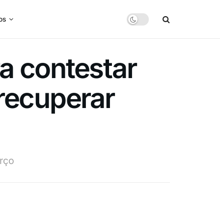
os
a contestar
recuperar
rço