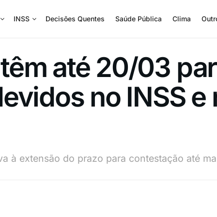
INSS
Decisões Quentes
Saúde Pública
Clima
Outr
têm até 20/03 par
evidos no INSS e 
eva à extensão do prazo para contestação até ma