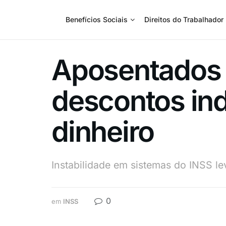
Benefícios Sociais
Direitos do Trabalhador
Aposentados 
descontos ind
dinheiro
Instabilidade em sistemas do INSS l
0
em
INSS