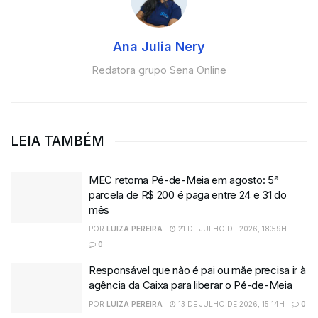
Ana Julia Nery
Redatora grupo Sena Online
LEIA TAMBÉM
MEC retoma Pé-de-Meia em agosto: 5ª
parcela de R$ 200 é paga entre 24 e 31 do
mês
POR
LUIZA PEREIRA
21 DE JULHO DE 2026, 18:59H
0
Responsável que não é pai ou mãe precisa ir à
agência da Caixa para liberar o Pé-de-Meia
POR
LUIZA PEREIRA
13 DE JULHO DE 2026, 15:14H
0