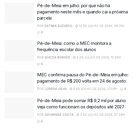
Pé-de-Meia em julho: por que não há
pagamento neste mês e quando cai a próxima
parcela
POR
FATIMA AZEVEDO
13 DE JULHO DE 2026, 08:31H
0
Pé-de-Meia: como o MEC monitora a
frequência escolar dos alunos
POR
QUEZIA BORGES
6 DE JULHO DE 2026, 13:39H
0
MEC confirma pausa do Pé-de-Meia em julho:
pagamento de R$ 200 volta em 24 de agosto
POR
LORENA SILVA
5 DE JULHO DE 2026, 21:59H
0
Pé-de-Meia pode somar R$ 9,2 mil por aluno:
veja como funcionam os depósitos até 2027
POR
GIOVANNA COSTA
3 DE JULHO DE 2026, 07:39H
0