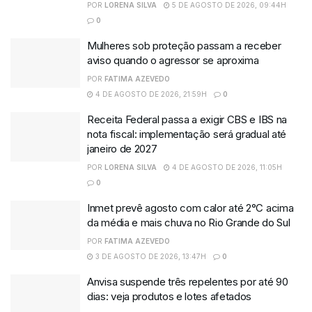
POR
LORENA SILVA
5 DE AGOSTO DE 2026, 09:44H
0
Mulheres sob proteção passam a receber
aviso quando o agressor se aproxima
POR
FATIMA AZEVEDO
4 DE AGOSTO DE 2026, 21:59H
0
Receita Federal passa a exigir CBS e IBS na
nota fiscal: implementação será gradual até
janeiro de 2027
POR
LORENA SILVA
4 DE AGOSTO DE 2026, 11:05H
0
Inmet prevê agosto com calor até 2°C acima
da média e mais chuva no Rio Grande do Sul
POR
FATIMA AZEVEDO
3 DE AGOSTO DE 2026, 13:47H
0
Anvisa suspende três repelentes por até 90
dias: veja produtos e lotes afetados