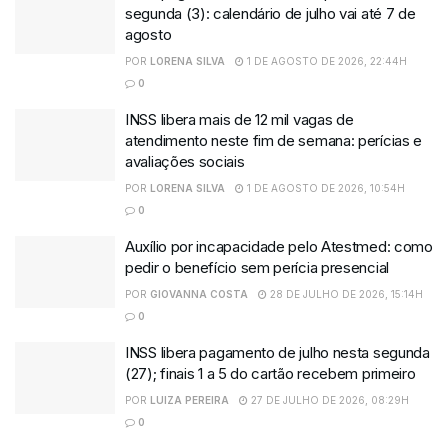
segunda (3): calendário de julho vai até 7 de
agosto
POR
LORENA SILVA
1 DE AGOSTO DE 2026, 22:44H
0
INSS libera mais de 12 mil vagas de
atendimento neste fim de semana: perícias e
avaliações sociais
POR
LORENA SILVA
1 DE AGOSTO DE 2026, 10:54H
0
Auxílio por incapacidade pelo Atestmed: como
pedir o benefício sem perícia presencial
POR
GIOVANNA COSTA
28 DE JULHO DE 2026, 15:14H
0
INSS libera pagamento de julho nesta segunda
(27); finais 1 a 5 do cartão recebem primeiro
POR
LUIZA PEREIRA
27 DE JULHO DE 2026, 08:29H
0