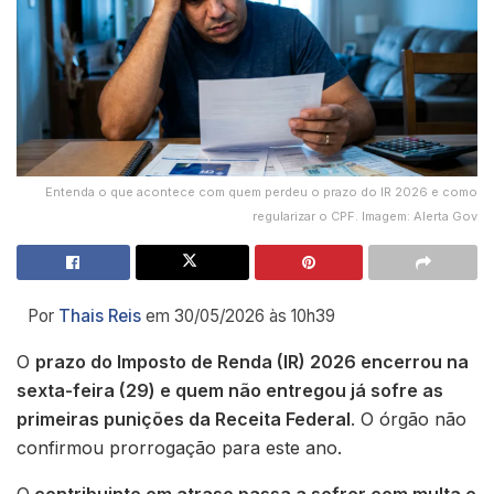
Entenda o que acontece com quem perdeu o prazo do IR 2026 e como
regularizar o CPF. Imagem: Alerta Gov
Por
Thais Reis
em 30/05/2026 às 10h39
O
prazo do Imposto de Renda (IR) 2026 encerrou na
sexta-feira (29) e quem não entregou já sofre as
primeiras punições da Receita Federal
. O órgão não
confirmou prorrogação para este ano.
O
contribuinte em atraso passa a sofrer com multa e