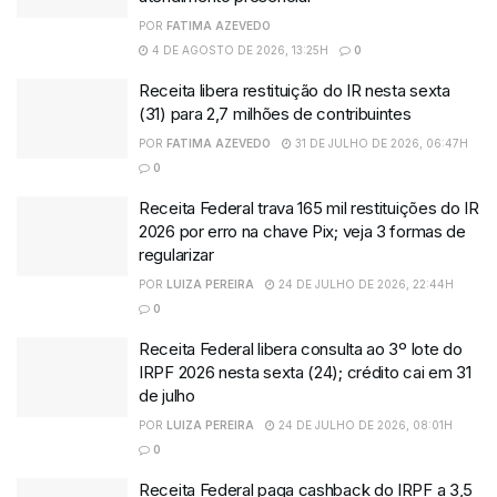
POR
FATIMA AZEVEDO
4 DE AGOSTO DE 2026, 13:25H
0
Receita libera restituição do IR nesta sexta
(31) para 2,7 milhões de contribuintes
POR
FATIMA AZEVEDO
31 DE JULHO DE 2026, 06:47H
0
Receita Federal trava 165 mil restituições do IR
2026 por erro na chave Pix; veja 3 formas de
regularizar
POR
LUIZA PEREIRA
24 DE JULHO DE 2026, 22:44H
0
Receita Federal libera consulta ao 3º lote do
IRPF 2026 nesta sexta (24); crédito cai em 31
de julho
POR
LUIZA PEREIRA
24 DE JULHO DE 2026, 08:01H
0
Receita Federal paga cashback do IRPF a 3,5