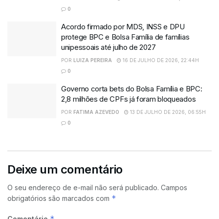
0
Acordo firmado por MDS, INSS e DPU
protege BPC e Bolsa Família de famílias
unipessoais até julho de 2027
POR
LUIZA PEREIRA
16 DE JULHO DE 2026, 22:44H
0
Governo corta bets do Bolsa Família e BPC:
2,8 milhões de CPFs já foram bloqueados
POR
FATIMA AZEVEDO
13 DE JULHO DE 2026, 06:55H
0
Deixe um comentário
O seu endereço de e-mail não será publicado.
Campos
*
obrigatórios são marcados com
*
Comentário