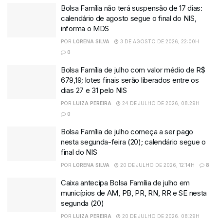
Bolsa Família não terá suspensão de 17 dias:
calendário de agosto segue o final do NIS,
informa o MDS
POR
LORENA SILVA
3 DE AGOSTO DE 2026, 22:00H
0
Bolsa Família de julho com valor médio de R$
679,19; lotes finais serão liberados entre os
dias 27 e 31 pelo NIS
POR
LUIZA PEREIRA
24 DE JULHO DE 2026, 08:29H
0
Bolsa Família de julho começa a ser pago
nesta segunda-feira (20); calendário segue o
final do NIS
POR
LORENA SILVA
20 DE JULHO DE 2026, 12:14H
8
Caixa antecipa Bolsa Família de julho em
municípios de AM, PB, PR, RN, RR e SE nesta
segunda (20)
POR
LUIZA PEREIRA
20 DE JULHO DE 2026, 08:29H