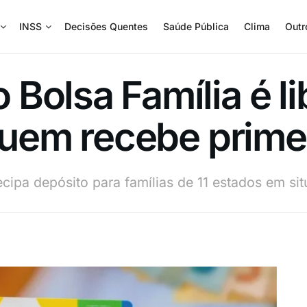
INSS
Decisões Quentes
Saúde Pública
Clima
Outr
Bolsa Família é li
 quem recebe prime
tecipa depósito para famílias de 11 estados em s