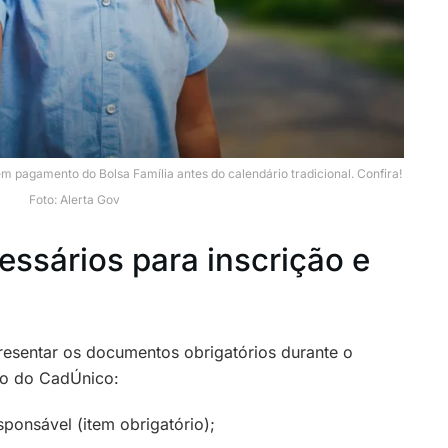
 pagamento do Bolsa Família antes do calendário tradicional. Confira!
Foto: Alerta Gov
ssários para inscrição e
presentar os documentos obrigatórios durante o
o do CadÚnico:
esponsável (item obrigatório);