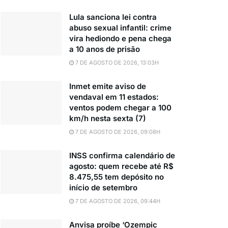
Lula sanciona lei contra
abuso sexual infantil: crime
vira hediondo e pena chega
a 10 anos de prisão
7 DE AGOSTO DE 2026, 13:03H
Inmet emite aviso de
vendaval em 11 estados:
ventos podem chegar a 100
km/h nesta sexta (7)
7 DE AGOSTO DE 2026, 09:08H
INSS confirma calendário de
agosto: quem recebe até R$
8.475,55 tem depósito no
início de setembro
7 DE AGOSTO DE 2026, 09:44H
Anvisa proíbe ‘Ozempic