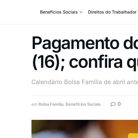
Benefícios Sociais
Direitos do Trabalhador
Pagamento do 
(16); confira
Calendário Bolsa Família de abril an
0
em
Bolsa Família
,
Benefícios Sociais