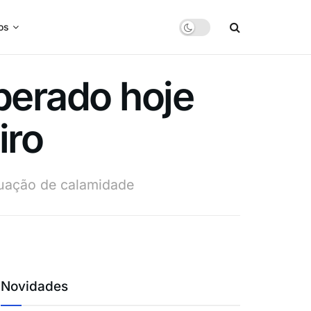
os
berado hoje
iro
ituação de calamidade
Novidades