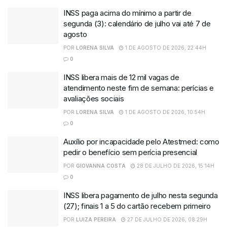
INSS paga acima do mínimo a partir de
segunda (3): calendário de julho vai até 7 de
agosto
POR
LORENA SILVA
1 DE AGOSTO DE 2026, 22:44H
0
INSS libera mais de 12 mil vagas de
atendimento neste fim de semana: perícias e
avaliações sociais
POR
LORENA SILVA
1 DE AGOSTO DE 2026, 10:54H
0
Auxílio por incapacidade pelo Atestmed: como
pedir o benefício sem perícia presencial
POR
GIOVANNA COSTA
28 DE JULHO DE 2026, 15:14H
0
INSS libera pagamento de julho nesta segunda
(27); finais 1 a 5 do cartão recebem primeiro
POR
LUIZA PEREIRA
27 DE JULHO DE 2026, 08:29H