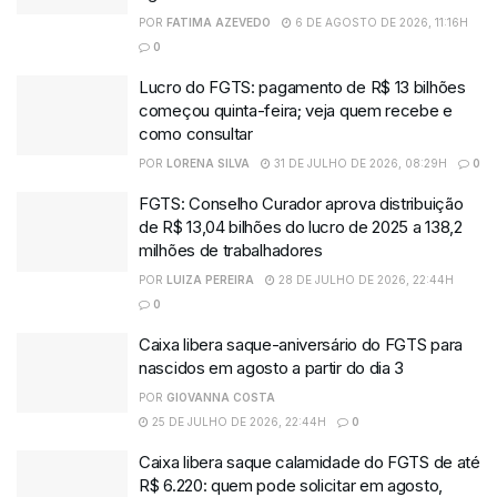
POR
FATIMA AZEVEDO
6 DE AGOSTO DE 2026, 11:16H
0
Lucro do FGTS: pagamento de R$ 13 bilhões
começou quinta-feira; veja quem recebe e
como consultar
POR
LORENA SILVA
31 DE JULHO DE 2026, 08:29H
0
FGTS: Conselho Curador aprova distribuição
de R$ 13,04 bilhões do lucro de 2025 a 138,2
milhões de trabalhadores
POR
LUIZA PEREIRA
28 DE JULHO DE 2026, 22:44H
0
Caixa libera saque-aniversário do FGTS para
nascidos em agosto a partir do dia 3
POR
GIOVANNA COSTA
25 DE JULHO DE 2026, 22:44H
0
Caixa libera saque calamidade do FGTS de até
R$ 6.220: quem pode solicitar em agosto,