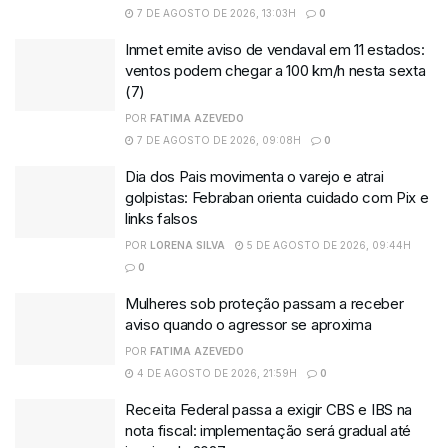
7 DE AGOSTO DE 2026, 13:03H
0
Inmet emite aviso de vendaval em 11 estados:
ventos podem chegar a 100 km/h nesta sexta
(7)
POR
FATIMA AZEVEDO
7 DE AGOSTO DE 2026, 09:08H
0
Dia dos Pais movimenta o varejo e atrai
golpistas: Febraban orienta cuidado com Pix e
links falsos
POR
LORENA SILVA
5 DE AGOSTO DE 2026, 09:44H
0
Mulheres sob proteção passam a receber
aviso quando o agressor se aproxima
POR
FATIMA AZEVEDO
4 DE AGOSTO DE 2026, 21:59H
0
Receita Federal passa a exigir CBS e IBS na
nota fiscal: implementação será gradual até