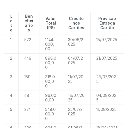
L
Ben
Valor
Crédito
Previsão
o
efici
Total
nos
Entrega
t
ário
(R$)
Cartões
Cartão
e
s
1
572
1.144.
30/06/2
15/07/2025
000,
025
00
2
449
898.0
04/07/2
21/07/2025
00,0
025
0
3
159
318.0
11/07/20
28/07/202
00,0
25
5
0
4
48
96.00
18/07/20
04/08/202
0,00
25
5
5
274
548.0
25/07/2
11/08/2025
00,0
025
0