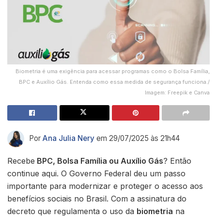
Biometria é uma exigência para acessar programas como o Bolsa Família,
BPC e Auxílio Gás. Entenda como essa medida de segurança funciona./
Imagem: Freepik e Canva
Por
Ana Julia Nery
em 29/07/2025 às 21h44
Recebe
BPC, Bolsa Família ou Auxílio Gás
? Então
continue aqui. O Governo Federal deu um passo
importante para modernizar e proteger o acesso aos
benefícios sociais no Brasil. Com a assinatura do
decreto que regulamenta o uso da
biometria
na