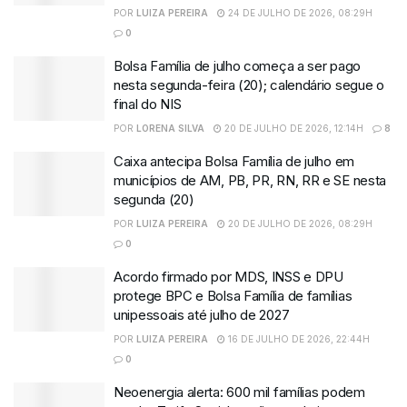
POR
LUIZA PEREIRA
24 DE JULHO DE 2026, 08:29H
0
Bolsa Família de julho começa a ser pago
nesta segunda-feira (20); calendário segue o
final do NIS
POR
LORENA SILVA
20 DE JULHO DE 2026, 12:14H
8
Caixa antecipa Bolsa Família de julho em
municípios de AM, PB, PR, RN, RR e SE nesta
segunda (20)
POR
LUIZA PEREIRA
20 DE JULHO DE 2026, 08:29H
0
Acordo firmado por MDS, INSS e DPU
protege BPC e Bolsa Família de famílias
unipessoais até julho de 2027
POR
LUIZA PEREIRA
16 DE JULHO DE 2026, 22:44H
0
Neoenergia alerta: 600 mil famílias podem