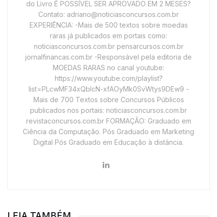
do Livro É POSSÍVEL SER APROVADO EM 2 MESES?
Contato: adriano@noticiasconcursos.com.br
EXPERIÊNCIA: -Mais de 500 textos sobre moedas
raras já publicados em portais como:
noticiasconcursos.com.br pensarcursos.com.br
jornalfinancas.com.br -Responsável pela editoria de
MOEDAS RARAS no canal youtube:
https://www.youtube.com/playlist?
list=PLcwMF34xQbIcN-xfAOyMk0SvWtys9DEw9 -
Mais de 700 Textos sobre Concursos Públicos
publicados nos portais: noticiasconcursos.com.br
revistaconcursos.com.br FORMAÇÃO: Graduado em
Ciência da Computação. Pós Graduado em Marketing
Digital Pós Graduado em Educação à distância.
LEIA TAMBÉM