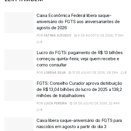
Caixa Econômica Federal libera saque-
aniversário do FGTS aos aniversariantes de
agosto de 2026
POR
FATIMA AZEVEDO
6 DE AGOSTO DE 2026, 11:16H
0
Lucro do FGTS: pagamento de R$ 13 bilhões
começou quinta-feira; veja quem recebe e
como consultar
POR
LORENA SILVA
31 DE JULHO DE 2026, 08:29H
0
FGTS: Conselho Curador aprova distribuição
de R$ 13,04 bilhões do lucro de 2025 a 138,2
milhões de trabalhadores
POR
LUIZA PEREIRA
28 DE JULHO DE 2026, 22:44H
0
Caixa libera saque-aniversário do FGTS para
nascidos em agosto a partir do dia 3