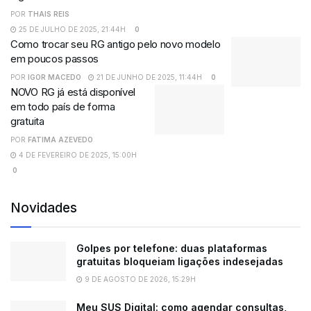
POR
THAIS REIS
25 DE JULHO DE 2025, 21:44H
0
Como trocar seu RG antigo pelo novo modelo
em poucos passos
POR
IGOR MACEDO
21 DE JUNHO DE 2025, 11:44H
0
NOVO RG já está disponível
em todo país de forma
gratuita
POR
FATIMA AZEVEDO
4 DE FEVEREIRO DE 2025, 15:00H
0
Novidades
Golpes por telefone: duas plataformas
gratuitas bloqueiam ligações indesejadas
9 DE AGOSTO DE 2026, 15:29H
Meu SUS Digital: como agendar consultas,