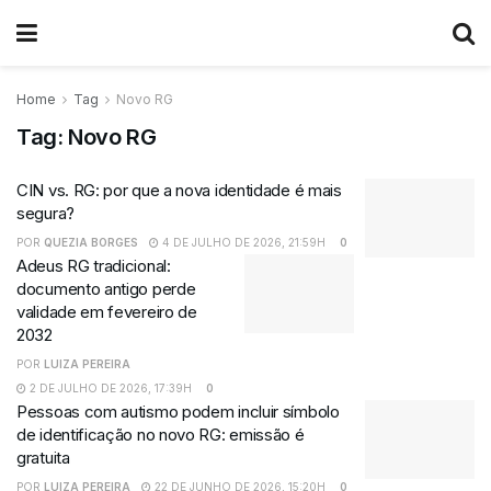
Home
Tag
Novo RG
Tag:
Novo RG
CIN vs. RG: por que a nova identidade é mais
segura?
POR
QUEZIA BORGES
4 DE JULHO DE 2026, 21:59H
0
Adeus RG tradicional:
documento antigo perde
validade em fevereiro de
2032
POR
LUIZA PEREIRA
2 DE JULHO DE 2026, 17:39H
0
Pessoas com autismo podem incluir símbolo
de identificação no novo RG: emissão é
gratuita
POR
LUIZA PEREIRA
22 DE JUNHO DE 2026, 15:20H
0