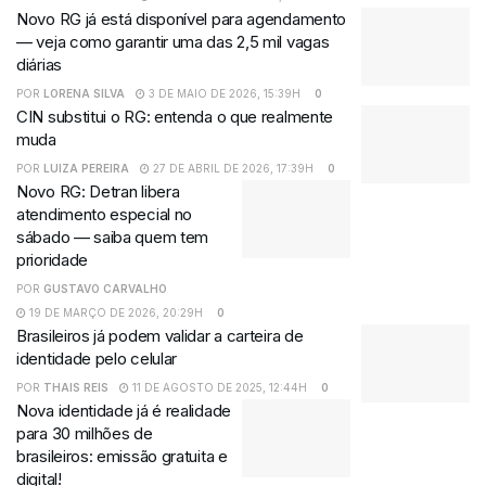
Novo RG já está disponível para agendamento
— veja como garantir uma das 2,5 mil vagas
diárias
POR
LORENA SILVA
3 DE MAIO DE 2026, 15:39H
0
CIN substitui o RG: entenda o que realmente
muda
POR
LUIZA PEREIRA
27 DE ABRIL DE 2026, 17:39H
0
Novo RG: Detran libera
atendimento especial no
sábado — saiba quem tem
prioridade
POR
GUSTAVO CARVALHO
19 DE MARÇO DE 2026, 20:29H
0
Brasileiros já podem validar a carteira de
identidade pelo celular
POR
THAIS REIS
11 DE AGOSTO DE 2025, 12:44H
0
Nova identidade já é realidade
para 30 milhões de
brasileiros: emissão gratuita e
digital!