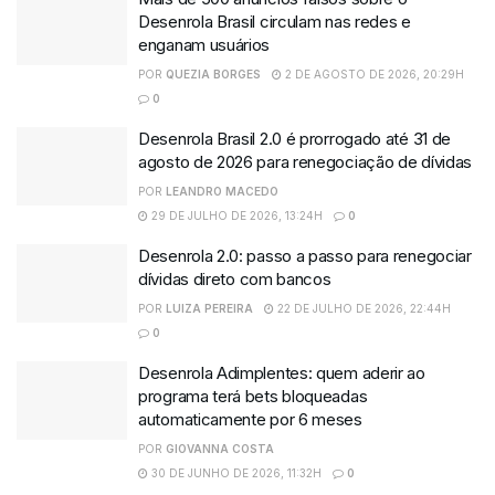
Desenrola Brasil circulam nas redes e
enganam usuários
POR
QUEZIA BORGES
2 DE AGOSTO DE 2026, 20:29H
0
Desenrola Brasil 2.0 é prorrogado até 31 de
agosto de 2026 para renegociação de dívidas
POR
LEANDRO MACEDO
29 DE JULHO DE 2026, 13:24H
0
Desenrola 2.0: passo a passo para renegociar
dívidas direto com bancos
POR
LUIZA PEREIRA
22 DE JULHO DE 2026, 22:44H
0
Desenrola Adimplentes: quem aderir ao
programa terá bets bloqueadas
automaticamente por 6 meses
POR
GIOVANNA COSTA
30 DE JUNHO DE 2026, 11:32H
0