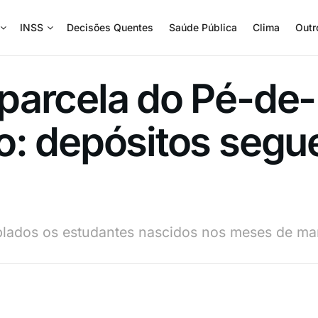
INSS
Decisões Quentes
Saúde Pública
Clima
Outr
parcela do Pé-de
o: depósitos segu
mplados os estudantes nascidos nos meses de mar