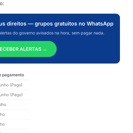
o:
eus direitos — grupos gratuitos no WhatsApp
alertas do governo avisados na hora, sem pagar nada.
ECEBER ALERTAS →
e pagamento
junho (Pago)
junho (Pago)
ulho
lho
lho