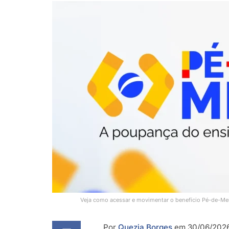
Veja como acessar e movimentar o benefício Pé-de-Me
Por
Quezia Borges
em 30/06/2026