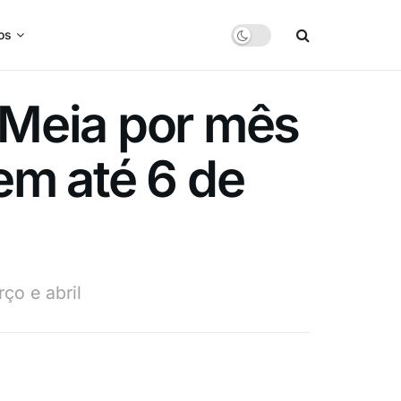
os
-Meia por mês
em até 6 de
ço e abril