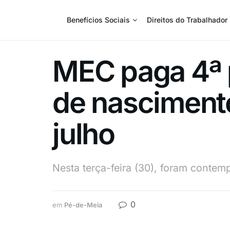
Benefícios Sociais
Direitos do Trabalhador
MEC paga 4ª 
de nasciment
julho
Nesta terça-feira (30), foram conte
0
em
Pé-de-Meia