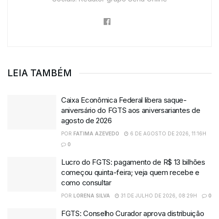
LEIA TAMBÉM
Caixa Econômica Federal libera saque-
aniversário do FGTS aos aniversariantes de
agosto de 2026
POR
FATIMA AZEVEDO
6 DE AGOSTO DE 2026, 11:16H
0
Lucro do FGTS: pagamento de R$ 13 bilhões
começou quinta-feira; veja quem recebe e
como consultar
POR
LORENA SILVA
31 DE JULHO DE 2026, 08:29H
0
FGTS: Conselho Curador aprova distribuição