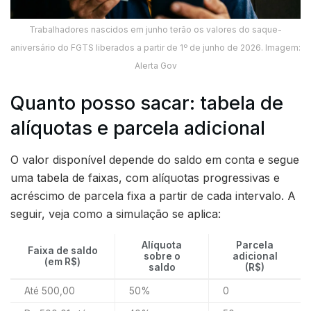
Trabalhadores nascidos em junho terão os valores do saque-
aniversário do FGTS liberados a partir de 1º de junho de 2026. Imagem:
Alerta Gov
Quanto posso sacar: tabela de
alíquotas e parcela adicional
O valor disponível depende do saldo em conta e segue
uma tabela de faixas, com alíquotas progressivas e
acréscimo de parcela fixa a partir de cada intervalo. A
seguir, veja como a simulação se aplica:
Alíquota
Parcela
Faixa de saldo
sobre o
adicional
(em R$)
saldo
(R$)
Até 500,00
50%
0