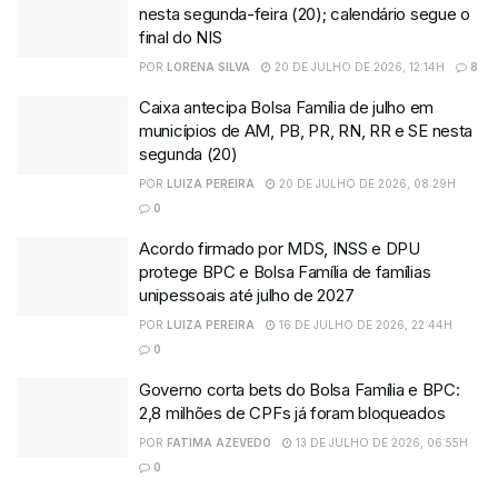
nesta segunda-feira (20); calendário segue o
final do NIS
POR
LORENA SILVA
20 DE JULHO DE 2026, 12:14H
8
Caixa antecipa Bolsa Família de julho em
municípios de AM, PB, PR, RN, RR e SE nesta
segunda (20)
POR
LUIZA PEREIRA
20 DE JULHO DE 2026, 08:29H
0
Acordo firmado por MDS, INSS e DPU
protege BPC e Bolsa Família de famílias
unipessoais até julho de 2027
POR
LUIZA PEREIRA
16 DE JULHO DE 2026, 22:44H
0
Governo corta bets do Bolsa Família e BPC:
2,8 milhões de CPFs já foram bloqueados
POR
FATIMA AZEVEDO
13 DE JULHO DE 2026, 06:55H
0