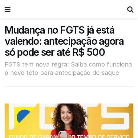
Mudança no FGTS já está
valendo: antecipação agora
só pode ser até R$ 500
FGTS tem nova regra: Saiba como funciona
o novo teto para antecipação de saque