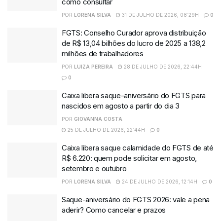
como consultar
POR
LORENA SILVA
31 DE JULHO DE 2026, 08:29H
0
FGTS: Conselho Curador aprova distribuição
de R$ 13,04 bilhões do lucro de 2025 a 138,2
milhões de trabalhadores
POR
LUIZA PEREIRA
28 DE JULHO DE 2026, 22:44H
0
Caixa libera saque-aniversário do FGTS para
nascidos em agosto a partir do dia 3
POR
GIOVANNA COSTA
25 DE JULHO DE 2026, 22:44H
0
Caixa libera saque calamidade do FGTS de até
R$ 6.220: quem pode solicitar em agosto,
setembro e outubro
POR
LORENA SILVA
24 DE JULHO DE 2026, 12:14H
0
Saque-aniversário do FGTS 2026: vale a pena
aderir? Como cancelar e prazos