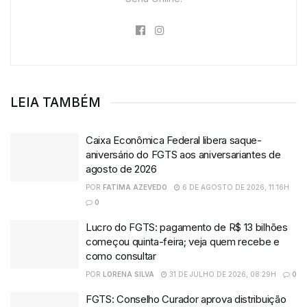
LEIA TAMBÉM
Caixa Econômica Federal libera saque-
aniversário do FGTS aos aniversariantes de
agosto de 2026
POR
FATIMA AZEVEDO
6 DE AGOSTO DE 2026, 11:16H
0
Lucro do FGTS: pagamento de R$ 13 bilhões
começou quinta-feira; veja quem recebe e
como consultar
POR
LORENA SILVA
31 DE JULHO DE 2026, 08:29H
0
FGTS: Conselho Curador aprova distribuição