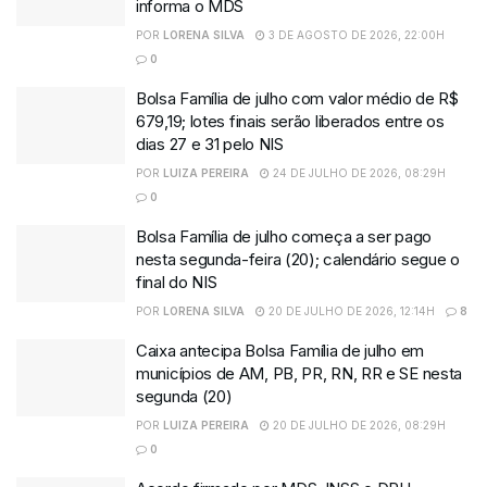
informa o MDS
POR
LORENA SILVA
3 DE AGOSTO DE 2026, 22:00H
0
Bolsa Família de julho com valor médio de R$
679,19; lotes finais serão liberados entre os
dias 27 e 31 pelo NIS
POR
LUIZA PEREIRA
24 DE JULHO DE 2026, 08:29H
0
Bolsa Família de julho começa a ser pago
nesta segunda-feira (20); calendário segue o
final do NIS
POR
LORENA SILVA
20 DE JULHO DE 2026, 12:14H
8
Caixa antecipa Bolsa Família de julho em
municípios de AM, PB, PR, RN, RR e SE nesta
segunda (20)
POR
LUIZA PEREIRA
20 DE JULHO DE 2026, 08:29H
0