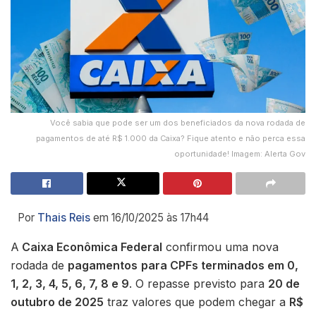
Você sabia que pode ser um dos beneficiados da nova rodada de
pagamentos de até R$ 1.000 da Caixa? Fique atento e não perca essa
oportunidade! Imagem: Alerta Gov
Por
Thais Reis
em 16/10/2025 às 17h44
A
Caixa Econômica Federal
confirmou uma nova
rodada de
pagamentos
para CPFs terminados em 0,
1, 2, 3, 4, 5, 6, 7, 8 e 9
. O repasse previsto para
20 de
outubro de 2025
traz valores que podem chegar a
R$