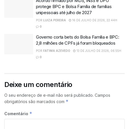
Acordo firmado por MDS, INSS e DPU
protege BPC e Bolsa Família de famílias
unipessoais até julho de 2027
POR
LUIZA PEREIRA
16 DE JULHO DE 2026, 22:44H
0
Governo corta bets do Bolsa Família e BPC:
2,8 milhões de CPFs já foram bloqueados
POR
FATIMA AZEVEDO
13 DE JULHO DE 2026, 06:55H
0
Deixe um comentário
O seu endereço de e-mail não será publicado.
Campos
*
obrigatórios são marcados com
*
Comentário