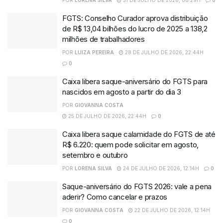
POR
LORENA SILVA
31 DE JULHO DE 2026, 08:29H
0
FGTS: Conselho Curador aprova distribuição
de R$ 13,04 bilhões do lucro de 2025 a 138,2
milhões de trabalhadores
POR
LUIZA PEREIRA
28 DE JULHO DE 2026, 22:44H
0
Caixa libera saque-aniversário do FGTS para
nascidos em agosto a partir do dia 3
POR
GIOVANNA COSTA
25 DE JULHO DE 2026, 22:44H
0
Caixa libera saque calamidade do FGTS de até
R$ 6.220: quem pode solicitar em agosto,
setembro e outubro
POR
LORENA SILVA
24 DE JULHO DE 2026, 12:14H
0
Saque-aniversário do FGTS 2026: vale a pena
aderir? Como cancelar e prazos
POR
GIOVANNA COSTA
22 DE JULHO DE 2026, 12:14H
0