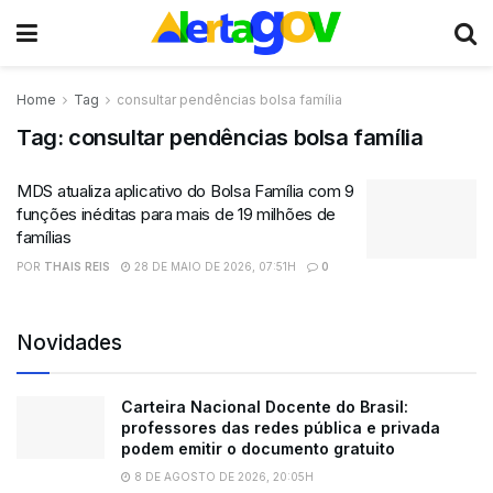
Home
Tag
consultar pendências bolsa família
Tag:
consultar pendências bolsa família
MDS atualiza aplicativo do Bolsa Família com 9
funções inéditas para mais de 19 milhões de
famílias
POR
THAIS REIS
28 DE MAIO DE 2026, 07:51H
0
Novidades
Carteira Nacional Docente do Brasil:
professores das redes pública e privada
podem emitir o documento gratuito
8 DE AGOSTO DE 2026, 20:05H