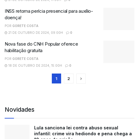
INSS retoma perícia presencial para auxílio-
doença!
POR
GORETE COSTA
21 DE OUTUBRO DE 2024, 09:00H
0
Nova fase do CNH Popular oferece
habilitação gratuita
POR
GORETE COSTA
18 DE OUTUBRO DE 2024, 15:00H
0
1
2
Novidades
Lula sanciona lei contra abuso sexual
infantil: crime vira hediondo e pena chega a