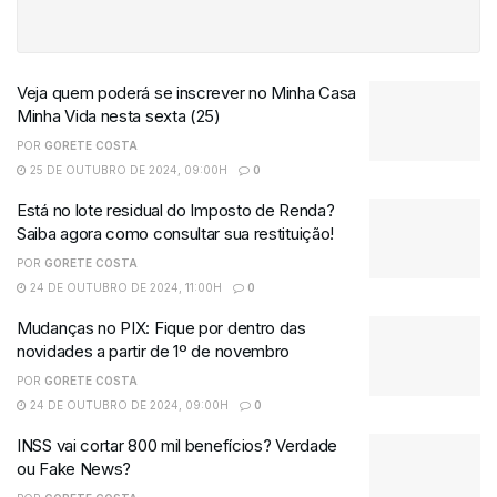
Veja quem poderá se inscrever no Minha Casa
Minha Vida nesta sexta (25)
POR
GORETE COSTA
25 DE OUTUBRO DE 2024, 09:00H
0
Está no lote residual do Imposto de Renda?
Saiba agora como consultar sua restituição!
POR
GORETE COSTA
24 DE OUTUBRO DE 2024, 11:00H
0
Mudanças no PIX: Fique por dentro das
novidades a partir de 1º de novembro
POR
GORETE COSTA
24 DE OUTUBRO DE 2024, 09:00H
0
INSS vai cortar 800 mil benefícios? Verdade
ou Fake News?