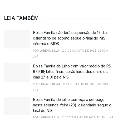
LEIA TAMBÉM
Bolsa Família não terá suspensão de 17 dias:
calendário de agosto segue o final do NIS,
informa o MDS
POR
LORENA SILVA
3 DE AGOSTO DE 2026, 22:00H
0
Bolsa Família de julho com valor médio de R$
679,19; lotes finais serão liberados entre os
dias 27 e 31 pelo NIS
POR
LUIZA PEREIRA
24 DE JULHO DE 2026, 08:29H
0
Bolsa Família de julho começa a ser pago
nesta segunda-feira (20); calendário segue o
final do NIS
POR
LORENA SILVA
20 DE JULHO DE 2026, 12:14H
8