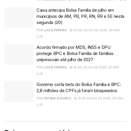
Caixa antecipa Bolsa Família de julho em
municípios de AM, PB, PR, RN, RR e SE nesta
segunda (20)
POR
LUIZA PEREIRA
20 DE JULHO DE 2026, 08:29H
0
Acordo firmado por MDS, INSS e DPU
protege BPC e Bolsa Família de famílias
unipessoais até julho de 2027
POR
LUIZA PEREIRA
16 DE JULHO DE 2026, 22:44H
0
Governo corta bets do Bolsa Família e BPC:
2,8 milhões de CPFs já foram bloqueados
POR
FATIMA AZEVEDO
13 DE JULHO DE 2026, 06:55H
0