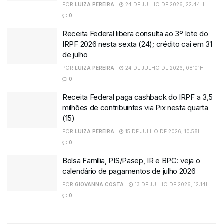
POR
LUIZA PEREIRA
24 DE JULHO DE 2026, 22:44H
0
Receita Federal libera consulta ao 3º lote do
IRPF 2026 nesta sexta (24); crédito cai em 31
de julho
POR
LUIZA PEREIRA
24 DE JULHO DE 2026, 08:01H
0
Receita Federal paga cashback do IRPF a 3,5
milhões de contribuintes via Pix nesta quarta
(15)
POR
LUIZA PEREIRA
15 DE JULHO DE 2026, 10:58H
0
Bolsa Família, PIS/Pasep, IR e BPC: veja o
calendário de pagamentos de julho 2026
POR
GIOVANNA COSTA
13 DE JULHO DE 2026, 12:14H
0