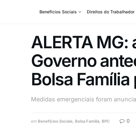
Benefícios Sociais
Direitos do Trabalhador
ALERTA MG: a
Governo ante
Bolsa Família 
Medidas emergenciais foram anuncia
0
em
Benefícios Sociais
,
Bolsa Família
,
BPC