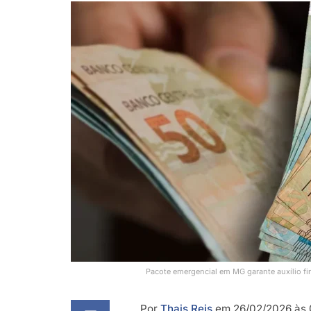
Pacote emergencial em MG garante auxílio fi
Por
Thais Reis
em 26/02/2026 às