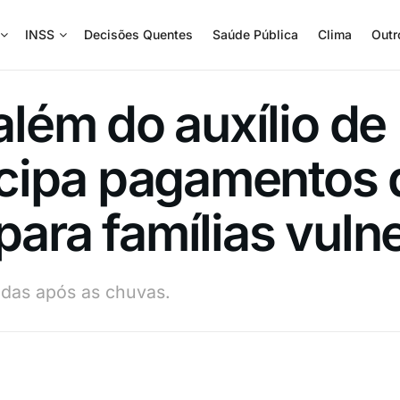
INSS
Decisões Quentes
Saúde Pública
Clima
Outr
lém do auxílio de
cipa pagamentos 
para famílias vuln
das após as chuvas.