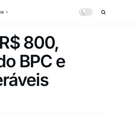
os
 R$ 800,
do BPC e
eráveis