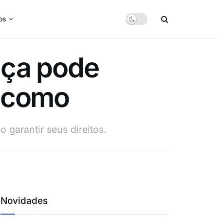
os
nça pode
a como
garantir seus direitos.
Novidades