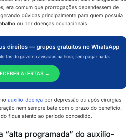
ntes, era comum que prorrogações dependessem de
, gerando dúvidas principalmente para quem possuía
rabalho
ou por doenças ocupacionais.
eus direitos — grupos gratuitos no WhatsApp
alertas do governo avisados na hora, sem pagar nada.
ECEBER ALERTAS →
omo
auxílio-doença
por depressão ou após cirurgias
eração nem sempre bate com o prazo do benefício.
ado fique atento ao período concedido.
 “alta programada” do auxílio-