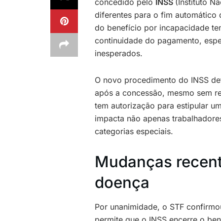
concedido pelo
INSS
(Instituto N
diferentes para o fim automático
do benefício por incapacidade t
continuidade do pagamento, espe
inesperados.
O novo procedimento do INSS de
após a concessão, mesmo sem re
tem autorização para estipular u
impacta não apenas trabalhadore
categorias especiais.
Mudanças recente
doença
Por unanimidade, o STF confirmo
permite que o INSS encerre o ben