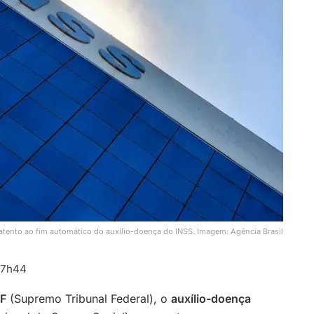
atento ao fim automático do auxílio-doença do INSS. Imagem: Agência Brasil
17h44
F
(Supremo Tribunal Federal), o
auxílio-doença