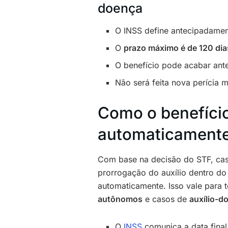
doença
O INSS define antecipadamen
O
prazo máximo é de 120 dia
O benefício pode acabar antes
Não será feita nova perícia 
Como o benefíci
automaticament
Com base na decisão do STF, caso
prorrogação do auxílio dentro do
automaticamente. Isso vale para 
autônomos
e casos de
auxílio-d
O
INSS
comunica a data fina