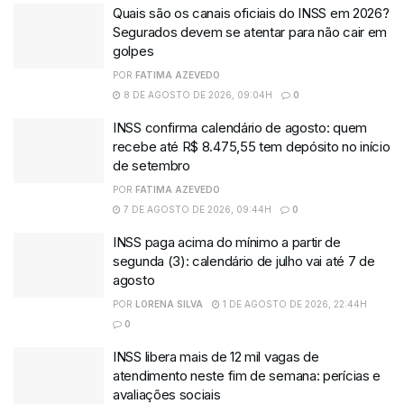
Quais são os canais oficiais do INSS em 2026?
Segurados devem se atentar para não cair em
golpes
POR
FATIMA AZEVEDO
8 DE AGOSTO DE 2026, 09:04H
0
INSS confirma calendário de agosto: quem
recebe até R$ 8.475,55 tem depósito no início
de setembro
POR
FATIMA AZEVEDO
7 DE AGOSTO DE 2026, 09:44H
0
INSS paga acima do mínimo a partir de
segunda (3): calendário de julho vai até 7 de
agosto
POR
LORENA SILVA
1 DE AGOSTO DE 2026, 22:44H
0
INSS libera mais de 12 mil vagas de
atendimento neste fim de semana: perícias e
avaliações sociais