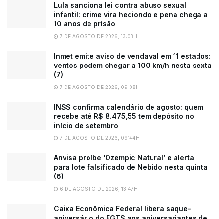
Lula sanciona lei contra abuso sexual
infantil: crime vira hediondo e pena chega a
10 anos de prisão
7 DE AGOSTO DE 2026, 13:03H
Inmet emite aviso de vendaval em 11 estados:
ventos podem chegar a 100 km/h nesta sexta
(7)
7 DE AGOSTO DE 2026, 09:08H
INSS confirma calendário de agosto: quem
recebe até R$ 8.475,55 tem depósito no
início de setembro
7 DE AGOSTO DE 2026, 09:44H
Anvisa proíbe ‘Ozempic Natural’ e alerta
para lote falsificado de Nebido nesta quinta
(6)
6 DE AGOSTO DE 2026, 13:47H
Caixa Econômica Federal libera saque-
aniversário do FGTS aos aniversariantes de