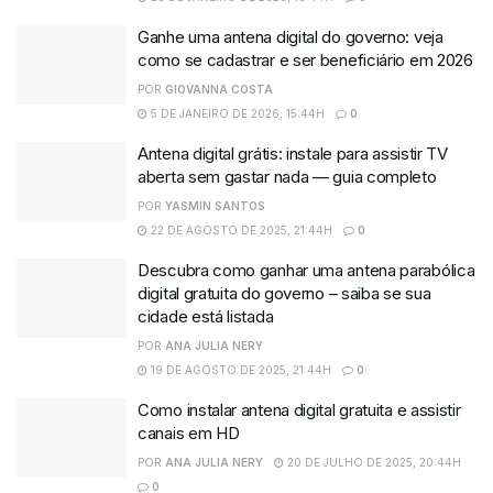
Ganhe uma antena digital do governo: veja
como se cadastrar e ser beneficiário em 2026
POR
GIOVANNA COSTA
5 DE JANEIRO DE 2026, 15:44H
0
Antena digital grátis: instale para assistir TV
aberta sem gastar nada — guia completo
POR
YASMIN SANTOS
22 DE AGOSTO DE 2025, 21:44H
0
Descubra como ganhar uma antena parabólica
digital gratuita do governo – saiba se sua
cidade está listada
POR
ANA JULIA NERY
19 DE AGOSTO DE 2025, 21:44H
0
Como instalar antena digital gratuita e assistir
canais em HD
POR
ANA JULIA NERY
20 DE JULHO DE 2025, 20:44H
0