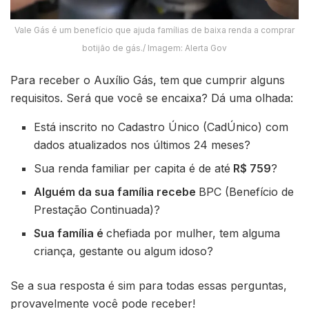
Vale Gás é um benefício que ajuda famílias de baixa renda a comprar
botijão de gás./ Imagem: Alerta Gov
Para receber o Auxílio Gás, tem que cumprir alguns
requisitos. Será que você se encaixa? Dá uma olhada:
Está inscrito no Cadastro Único (CadÚnico) com
dados atualizados nos últimos 24 meses?
Sua renda familiar per capita é de até
R$ 759
?
Alguém da sua família recebe
BPC (Benefício de
Prestação Continuada)?
Sua família é
chefiada por mulher, tem alguma
criança, gestante ou algum idoso?
Se a sua resposta é sim para todas essas perguntas,
provavelmente você pode receber!