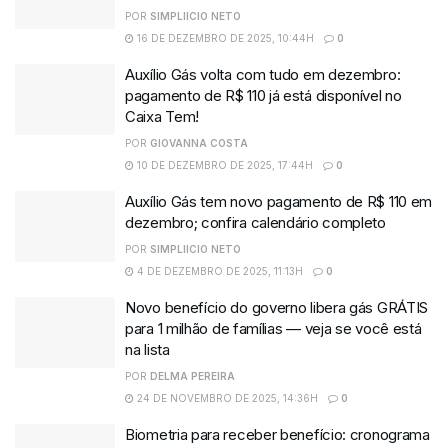
POR
SIMPLIICIO NETO
16 DE DEZEMBRO DE 2025, 10:44H
0
Auxílio Gás volta com tudo em dezembro:
pagamento de R$ 110 já está disponível no
Caixa Tem!
POR
GIOVANNA COSTA
10 DE DEZEMBRO DE 2025, 17:44H
0
Auxílio Gás tem novo pagamento de R$ 110 em
dezembro; confira calendário completo
POR
SIMPLIICIO NETO
4 DE DEZEMBRO DE 2025, 11:13H
0
Novo benefício do governo libera gás GRÁTIS
para 1 milhão de famílias — veja se você está
na lista
POR
DELMA PEREIRA
24 DE NOVEMBRO DE 2025, 14:36H
0
Biometria para receber benefício: cronograma