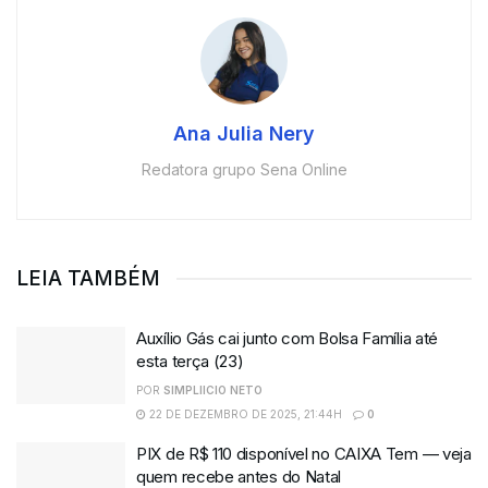
Ana Julia Nery
Redatora grupo Sena Online
LEIA TAMBÉM
Auxílio Gás cai junto com Bolsa Família até
esta terça (23)
POR
SIMPLIICIO NETO
22 DE DEZEMBRO DE 2025, 21:44H
0
PIX de R$ 110 disponível no CAIXA Tem — veja
quem recebe antes do Natal