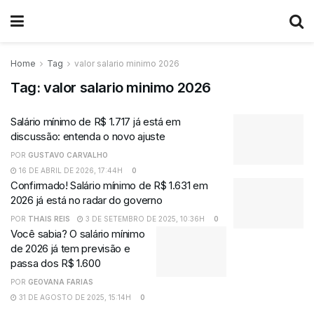
Home
Tag
valor salario minimo 2026
Tag:
valor salario minimo 2026
Salário mínimo de R$ 1.717 já está em
discussão: entenda o novo ajuste
POR
GUSTAVO CARVALHO
16 DE ABRIL DE 2026, 17:44H
0
Confirmado! Salário mínimo de R$ 1.631 em
2026 já está no radar do governo
POR
THAIS REIS
3 DE SETEMBRO DE 2025, 10:36H
0
Você sabia? O salário mínimo
de 2026 já tem previsão e
passa dos R$ 1.600
POR
GEOVANA FARIAS
31 DE AGOSTO DE 2025, 15:14H
0