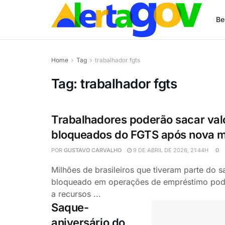
Be
Home
Tag
trabalhador fgts
Tag:
trabalhador fgts
Trabalhadores poderão sacar val
bloqueados do FGTS após nova 
POR
GUSTAVO CARVALHO
9 DE ABRIL DE 2026, 21:44H
0
Milhões de brasileiros que tiveram parte do 
bloqueado em operações de empréstimo pod
a recursos ...
Saque-
aniversário do