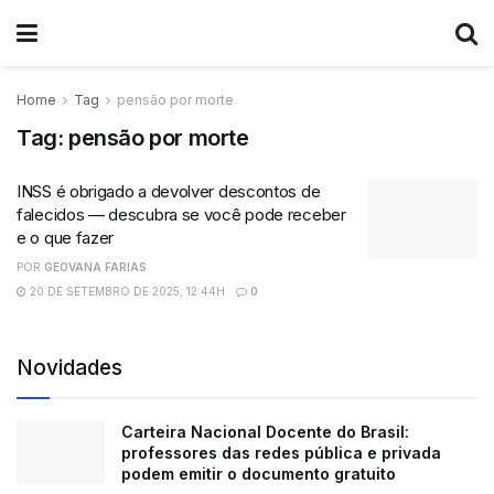
Home
Tag
pensão por morte
Tag:
pensão por morte
INSS é obrigado a devolver descontos de
falecidos — descubra se você pode receber
e o que fazer
POR
GEOVANA FARIAS
20 DE SETEMBRO DE 2025, 12:44H
0
Novidades
Carteira Nacional Docente do Brasil:
professores das redes pública e privada
podem emitir o documento gratuito