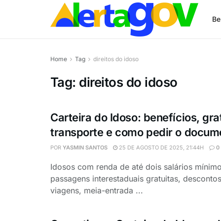
Be
Home
Tag
direitos do idoso
Tag:
direitos do idoso
Carteira do Idoso: benefícios, gr
transporte e como pedir o docum
POR
YASMIN SANTOS
25 DE AGOSTO DE 2025, 21:44H
0
Idosos com renda de até dois salários mínimo
passagens interestaduais gratuitas, descont
viagens, meia-entrada ...