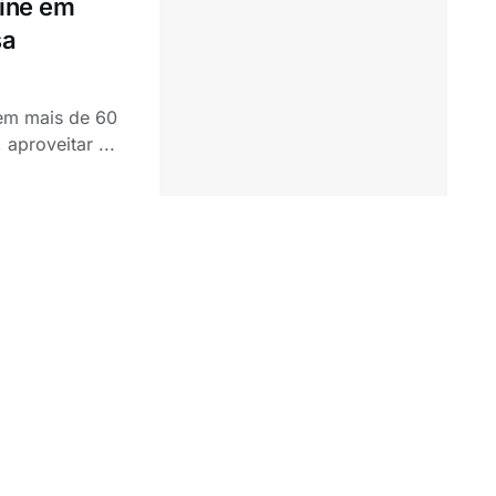
line em
sa
tem mais de 60
aproveitar ...