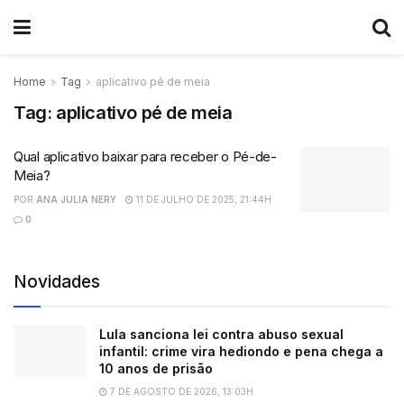
Home
Tag
aplicativo pé de meia
Tag:
aplicativo pé de meia
Qual aplicativo baixar para receber o Pé-de-
Meia?
POR
ANA JULIA NERY
11 DE JULHO DE 2025, 21:44H
0
Novidades
Lula sanciona lei contra abuso sexual
infantil: crime vira hediondo e pena chega a
10 anos de prisão
7 DE AGOSTO DE 2026, 13:03H